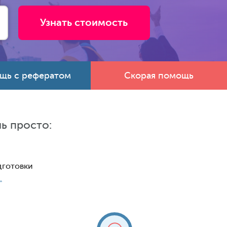
щь с рефератом
Скорая помощь
ь просто:
дготовки
.