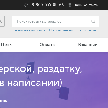
8-800-555-05-66
Наши контакты
Расширенный поиск
По предметам
Все готовые
Цены
Оплата
Вакансии
ерской, раздатку,
в написании)
ению