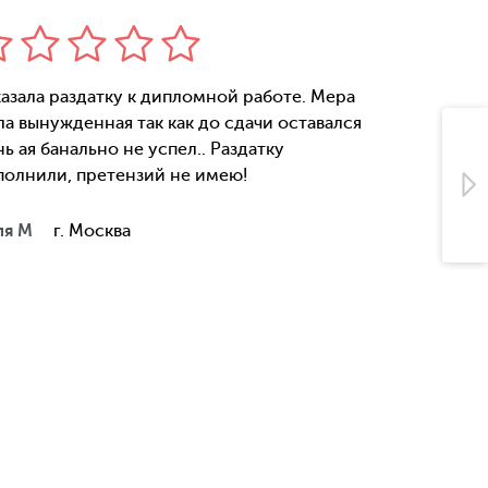
казала раздатку к дипломной работе. Мера
Хорошо с
ла вынужденная так как до сдачи оставался
Графичес
ь ая банально не успел.. Раздатку
поверпои
полнили, претензий не имею!
отдельны
сделали 
ля М
г. Москва
Игорь