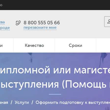
ию
ва
8 800 555 05 66
перезвоните мне
ороде
ии
Качество
Сроки
дипломной или магист
выступления (Помощь 
вная
/
Услуги
/
Оформить подготовку к выступл