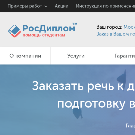
Примеры работ
Акции
Инструкция по применен
Ваш город:
Моск
Заказ в Вашем г
О компании
Услуги
Гарант
Заказать речь к 
подготовку 
Гла