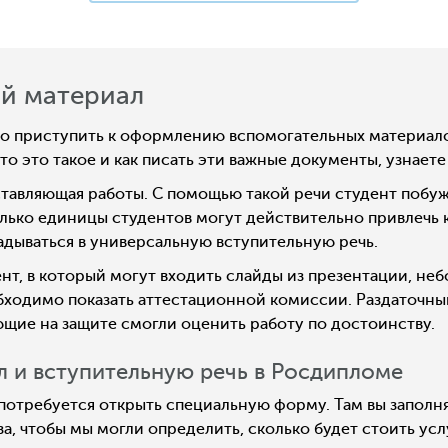
ый материал
мо приступить к оформлению вспомогательных материало
то это такое и как писать эти важные документы, узнаете
составляющая работы. С помощью такой речи студент побу
только единицы студентов могут действительно привлечь 
адываться в универсальную вступительную речь.
т, в который могут входить слайды из презентации, неб
бходимо показать аттестационной комиссии. Раздаточны
ющие на защите смогли оценить работу по достоинству.
л и вступительную речь в Росдипломе
ам потребуется открыть специальную форму. Там вы запо
за, чтобы мы могли определить, сколько будет стоить ус