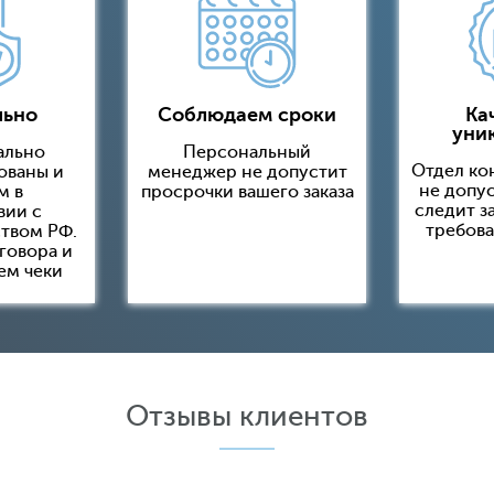
льно
Соблюдаем сроки
Ка
уни
ально
Персональный
Отдел ко
ованы и
менеджер не допустит
не допус
м в
просрочки вашего заказа
следит з
вии с
требова
твом РФ.
говора и
ем чеки
Отзывы клиентов